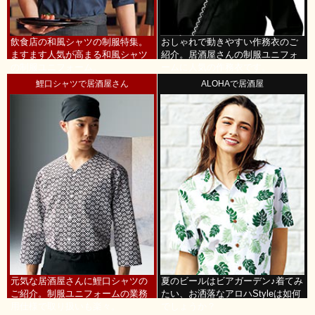
飲食店の和風シャツの制服特集。
おしゃれで動きやすい作務衣のご
ますます人気が高まる和風シャツ
紹介。居酒屋さんの制服ユニフォ
の制服ユニフォーム。
ームに人気の作務衣です。
鯉口シャツで居酒屋さん
ALOHAで居酒屋
元気な居酒屋さんに鯉口シャツの
夏のビールはビアガーデン♪着てみ
ご紹介。制服ユニフォームの業務
たい、お洒落なアロハStyleは如何
用仕様で取り扱いも楽々。
でしょうか？