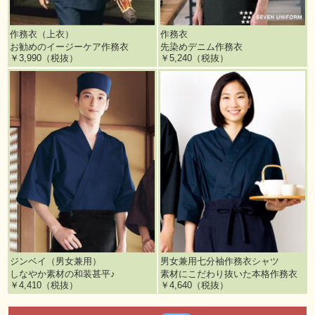
作務衣（上衣）
作務衣
お勧めのイージーケア作務衣
先染めデニム作務衣
￥3,990（税抜）
￥5,240（税抜）
ジンベイ（男女兼用）
男女兼用七分袖作務衣シャツ
しなやか素材の和装甚平♪
素材にこだわり抜いた本格作務衣
￥4,410（税抜）
￥4,640（税抜）