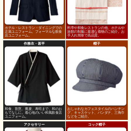
ホテル・レストラン・ダイニングでの
料亭や和食レストランの他、ホテルや
正装ユニフォーム。フォーマルな飲食
旅館の制服に最適な着物のご紹介。お
店ユニフォーム。
手入れ簡単で高品質。
作務衣・甚平
帽子
和食、割烹、蕎麦、寿司まで、和のお
おしゃれなカフェスタイルのハンチン
もてなしに。着心地のいい和風飲食店
グ、キャスケット、バンダナ、三角巾
ユニフォーム。
などをご紹介。
アクセサリー
コック帽子