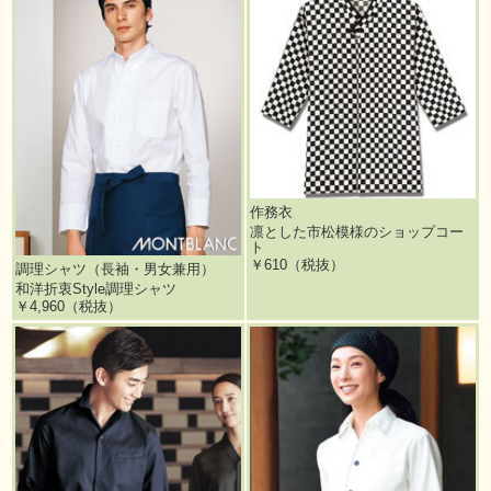
作務衣
凛とした市松模様のショップコー
ト
￥610（税抜）
調理シャツ（長袖・男女兼用）
和洋折衷Style調理シャツ
￥4,960（税抜）