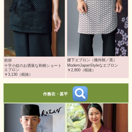
腰下エプロン（幾何柄／黒）
前掛
ModernJapanStyleなエプロン
十字小紋のお洒落な和柄ショート
エプロン
￥2,800（税抜）
￥3,130（税抜）
作務衣・甚平