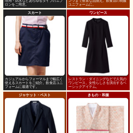
理用・防水などあらゆるタイプのエプ
ンツまで豊富な品揃え。飲食店の制服
ロンをご用意。
ユニフォームに。
スカート
ワンピース
カジュアルからフォーマルまで幅広く
レストラン・ダイニングなどで人気の
使えるスカートをご紹介。飲食店ユニ
ワンピース。女性らしさを演出するベ
フォームに最適です。
ーシックアイテム。
ジャケット・ベスト
きもの・和服