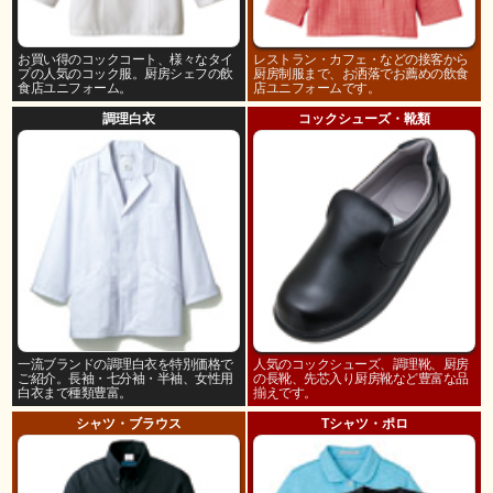
お買い得のコックコート、様々なタイ
レストラン・カフェ・などの接客から
プの人気のコック服。厨房シェフの飲
厨房制服まで、お洒落でお薦めの飲食
食店ユニフォーム。
店ユニフォームです。
調理白衣
コックシューズ・靴類
一流ブランドの調理白衣を特別価格で
人気のコックシューズ、調理靴、厨房
ご紹介。長袖・七分袖・半袖、女性用
の長靴、先芯入り厨房靴など豊富な品
白衣まで種類豊富。
揃えです。
シャツ・ブラウス
Tシャツ・ポロ