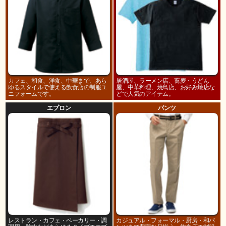
カフェ、和食、洋食、中華まで、あら
居酒屋、ラーメン店、蕎麦・うどん
ゆるスタイルで使える飲食店の制服ユ
屋、中華料理、焼鳥店、お好み焼店な
ニフォームです。
どで人気のアイテム。
エプロン
パンツ
レストラン・カフェ・ベーカリー・調
カジュアル・フォーマル・厨房・和パ