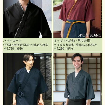
ハッピコート
はっぴ（七分袖・男女兼用）
COOL&MODERNのお勧め作務衣
とびきり和素材 情緒ある作務衣
￥4,760（税抜）
￥4,260（税抜）