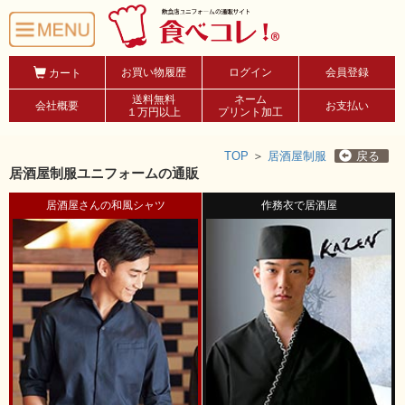
お買い物履歴
ログイン
会員登録
カート
送料無料
ネーム
会社概要
お支払い
１万円以上
プリント加工
TOP
＞
居酒屋制服
戻る
居酒屋制服ユニフォームの通販
居酒屋さんの和風シャツ
作務衣で居酒屋