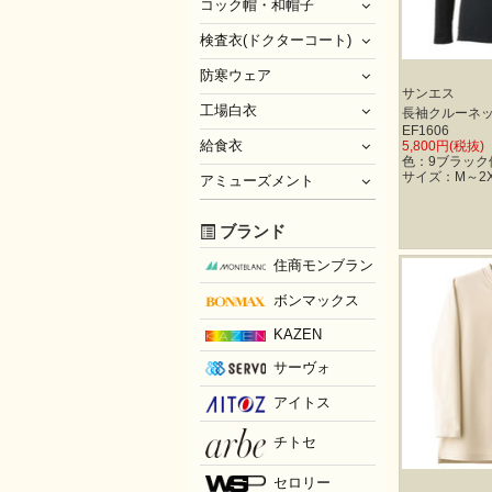
コック帽・和帽子
検査衣(ドクターコート)
防寒ウェア
サンエス
工場白衣
長袖クルーネッ
EF1606
給食衣
5,800円(税抜)
色：9ブラック他
サイズ：M～2X
アミューズメント
ブランド
住商モンブラン
ボンマックス
KAZEN
サーヴォ
アイトス
チトセ
セロリー