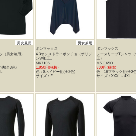
男女兼用
男女兼用
ボンマックス
ボンマックス
ツ（男女兼用）
4.3オンスドライポンチョ（ポリジ
ノースリーブTシャツ（
ンW加工..
工）
MK7106
MS1165O
他(全3色)
1,850円(税抜)
800円(税抜)
L
色：8ネイビー他(全2色)
色：16ブラック他(全2色
サイズ：F
サイズ：XXXL～4XL