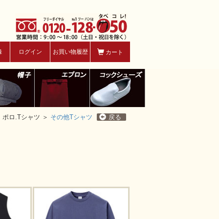
録
ログイン
お買い物履歴
カート
＞
ポロ.Tシャツ ＞
その他Tシャツ
戻る