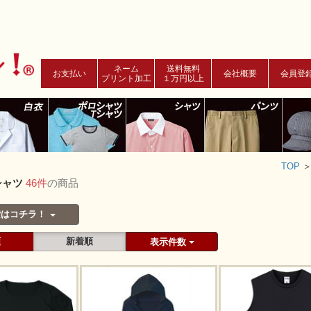
ネーム
送料無料
お支払い
会社概要
会員登
プリント加工
１万円以上
TOP
シャツ
46件
の商品
索はコチラ！
順
新着順
表示件数