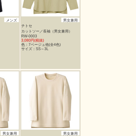
メンズ
男女兼用
チトセ
カットソー／長袖（男女兼用）
RW-0003
3,080円(税抜)
色：7ベージュ他(全4色)
サイズ：SS～3L
男女兼用
男女兼用