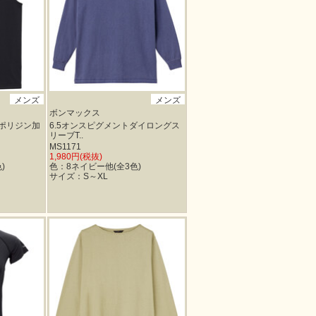
メンズ
メンズ
ボンマックス
ポリジン加
6.5オンスピグメントダイロングス
リーブT..
MS1171
1,980円(税抜)
)
色：8ネイビー他(全3色)
サイズ：S～XL