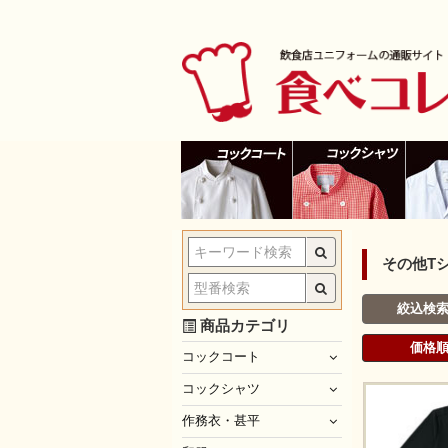
その他T
絞込検
商品カテゴリ
価格
コックコート
コックシャツ
作務衣・甚平