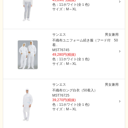
色：11ホワイト(全１色)
サイズ：M～XL
サンエス
男女兼用
不織布ユニフォーム続き服（フード付 50
着..
MST76745
49,280円(税抜)
色：11ホワイト(全１色)
サイズ：M～XL
サンエス
男女兼用
不織布ロング白衣（50着入）
MST76725
39,270円(税抜)
色：11ホワイト(全１色)
サイズ：M～XL