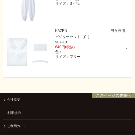
サイズ：S～4L
KAZEN
男女兼用
ビジターセット（白）
907-10
840円(税抜)
色：
サイズ：フリー
このページの先頭へ
会社概要
ご利用規約
ご利用ガイド