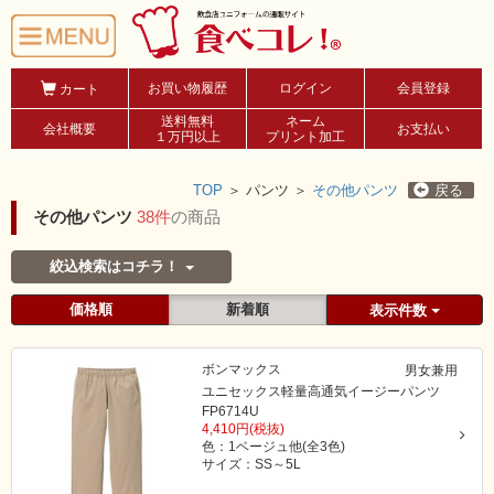
お買い物履歴
ログイン
会員登録
カート
送料無料
ネーム
会社概要
お支払い
１万円以上
プリント加工
TOP
＞
パンツ ＞
その他パンツ
戻る
その他パンツ
38件
の商品
絞込検索はコチラ！
価格順
新着順
表示件数
ボンマックス
男女兼用
ユニセックス軽量高通気イージーパンツ
FP6714U
4,410円(税抜)
色：1ベージュ他(全3色)
サイズ：SS～5L