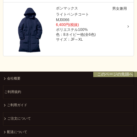
ボンマックス
男女兼用
ライトベンチコート
MJ0066
6,400円(税抜)
ポリエステル100%
色：8ネイビー他(全6色)
サイズ：JF～XL
このページの先頭へ
会社概要
ご利用規約
ご利用ガイド
ご注文について
配送について