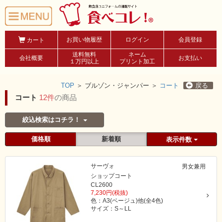
お買い物履歴
ログイン
会員登録
カート
送料無料
ネーム
会社概要
お支払い
１万円以上
プリント加工
TOP
＞
ブルゾン・ジャンパー ＞
コート
戻る
コート
12件
の商品
絞込検索はコチラ！
価格順
新着順
表示件数
サーヴォ
男女兼用
ショップコート
CL2600
7,230円(税抜)
色：A3(ベージュ)他(全4色)
サイズ：S～LL