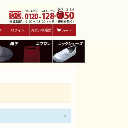
録
ログイン
お買い物履歴
カート
×