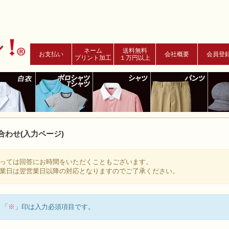
ネーム
送料無料
お支払い
会社概要
会員登
プリント加工
１万円以上
合わせ(入力ページ)
っては回答にお時間をいただくこともございます。
業日は翌営業日以降の対応となりますのでご了承ください。
「
※
」印は入力必須項目です。