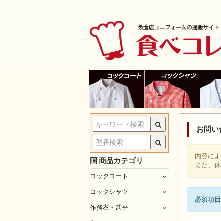
お問い
内容によ
商品カテゴリ
また、休
コックコート
コックシャツ
必須項目
作務衣・甚平