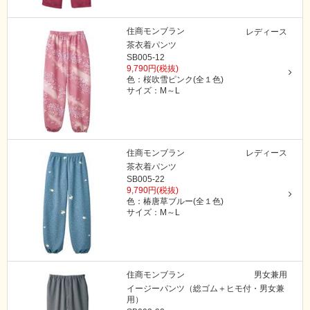
住商モンブラン
レディース
茶衣着パンツ
SB005-12
9,790円(税抜)
色：桜吹雪ピンク(全１色)
サイズ：M～L
住商モンブラン
レディース
茶衣着パンツ
SB005-22
9,790円(税抜)
色：椿唐草ブルー(全１色)
サイズ：M～L
住商モンブラン
男女兼用
イージーパンツ（総ゴム＋ヒモ付・男女兼
用）