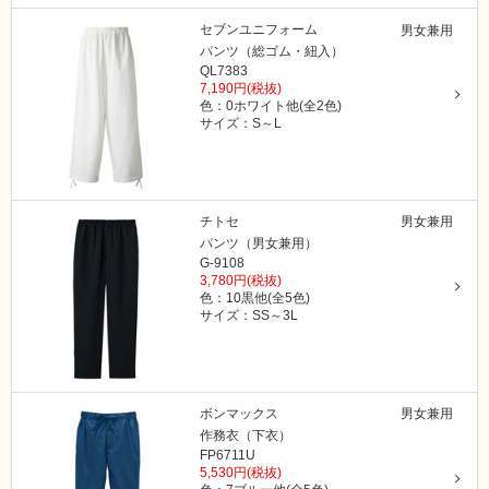
セブンユニフォーム
男女兼用
パンツ（総ゴム・紐入）
QL7383
7,190円(税抜)
色：0ホワイト他(全2色)
サイズ：S～L
チトセ
男女兼用
パンツ（男女兼用）
G-9108
3,780円(税抜)
色：10黒他(全5色)
サイズ：SS～3L
ボンマックス
男女兼用
作務衣（下衣）
FP6711U
5,530円(税抜)