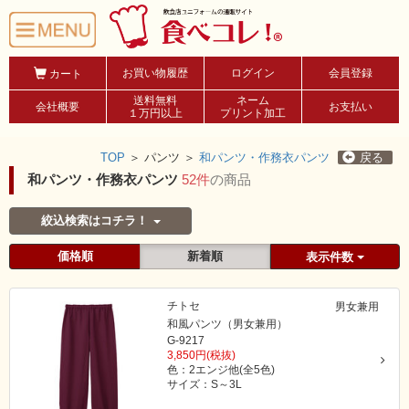
お買い物履歴
ログイン
会員登録
カート
送料無料
ネーム
会社概要
お支払い
１万円以上
プリント加工
TOP
＞
パンツ ＞
和パンツ・作務衣パンツ
戻る
和パンツ・作務衣パンツ
52件
の商品
絞込検索はコチラ！
価格順
新着順
表示件数
チトセ
男女兼用
和風パンツ（男女兼用）
G-9217
3,850円(税抜)
色：2エンジ他(全5色)
サイズ：S～3L