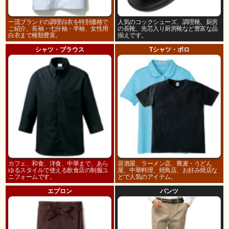
一流ブランドの調理白衣を特別価格で
人気のコックシューズ、調理靴、厨房
ご紹介。長袖・七分袖・半袖、女性用
の長靴、先芯入り厨房靴など豊富な品
白衣まで種類豊富。
揃えです。
シャツ・ブラウス
Tシャツ・ポロ
カフェ、和食、洋食、中華まで、あら
居酒屋、ラーメン店、蕎麦・うどん
ゆるスタイルで使える飲食店の制服ユ
屋、中華料理、焼鳥店、お好み焼店な
ニフォームです。
どで人気のアイテム。
エプロン
パンツ