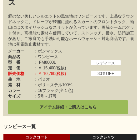
ス
癖のない美しいシルエットの黒無地のワンピースです。上品なラウン
ドネックに、ドレープが綺麗に流れるスカートのフロントタック、袖
口にはスタイリッシュなスリットが入っています。両脇シームポケッ
ト付き。高機能な素材を使用していて、ストレッチ、撥水、防汚加工
があり、ご家庭でも手洗い可能なホームウォッシュ対応商品です。裏
地は帯電防止素材です。
メーカー
：ボンマックス
商品名
：ワンピース
型 番
：
FM8000L
レディース
定 価
：￥
15,400(税抜)
販売価格
：￥
10,780(税抜)
30％OFF
生 地
：パミオ
素 材
：ポリエステル100%
カラー
：16ブラック(全１色)
サイズ
：5号～17号
アイテム詳細・ご購入はこちら
ワンピース一覧
コックコート
コックシャツ