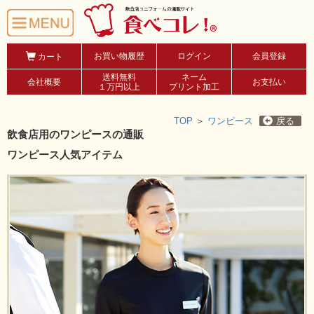
お買い物履歴
ログイン
会員登録
カート
送料無料
ネーム
会社概要
お支払い
１万円以上
プリント加工
TOP
＞
ワンピース
戻る
飲食店用のワンピースの通販
ワンピース人気アイテム