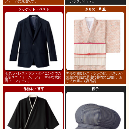
フォームに最適です。
ーシックアイテム。
ジャケット・ベスト
きもの・和服
ホテル・レストラン・ダイニングでの
料亭や和食レストランの他、ホテルや
正装ユニフォーム。フォーマルな飲食
旅館の制服に最適な着物のご紹介。お
店ユニフォーム。
手入れ簡単で高品質。
作務衣・甚平
帽子