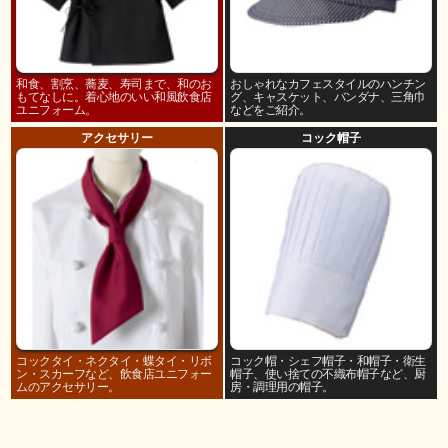
和食、割烹、蕎麦、寿司まで、和のお
おしゃれなカフェスタイルのハンチン
もてなしに。着心地のいい和風飲食店
グ、キャスケット、バンダナ、三角巾
ユニフォーム。
などをご紹介。
アクセサリー
コック帽子
コックタイ・ネクタイ・蝶タイ・リボ
コック帽・シェフ帽子・和帽子・衛生
ン・スカーフなど、飲食店ユニフォー
帽子、使い捨ての不織布帽子など、厨
ムのアクセサリー。
房・調理用の帽子。