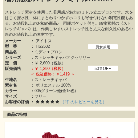
ストレッチ素材を使用した着用感が魅力のミドル丈エプロンです。水を
はじく撥水性、体にまとわりつかずホコリも寄せ付けない制電性能もあ
る、お値段以上のお勧め商品♪ 両腰ポケット付き。織物素材の《スト
レッチギャバ》は、作業しやすいストレッチ性と丈夫な耐久性のある中
厚のお値段以上の素材です。
メーカー
：
アイトス
型 番
：
HS2502
男女兼用
商品名
：ミディエプロン
シリーズ
：
ストレッチギャバアクセサリー
定 価
：￥
2,600（税抜）
販売価格
：￥
1,290（税抜）
50％OFF
＜ 税込価格：￥1,419 ＞
生地名
：ストレッチギャバ
素材名
：
ポリエステル 100%
カラー
：
005グリーン他(全15色)
サイズ
：フリー
お客様の評価
：
（2件のレビューを見る）
商品の特徴