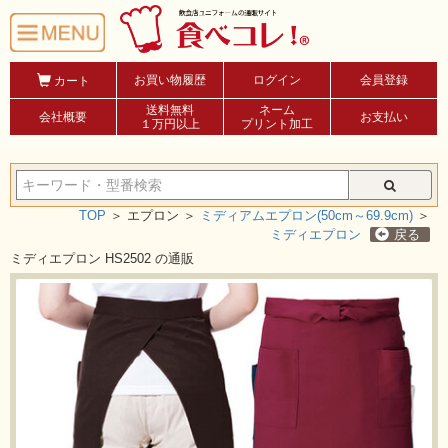
お買い物履歴
ログイン
会員登録
カート
送料無料
ネーム
会社概要
お支払い
１万円以上
プリント加工
TOP
＞
エプロン ＞
ミディアムエプロン(50cm～69.9cm)
＞
ミディエプロン
戻る
ミディエプロン HS2502 の通販