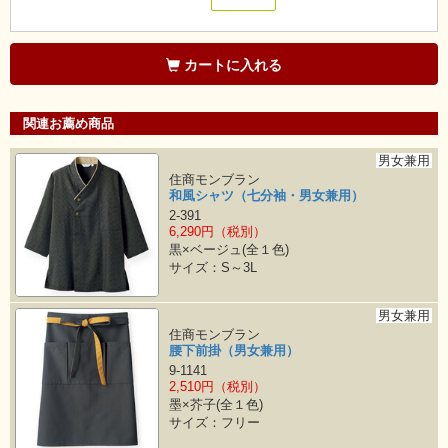
カートに入れる
関連お薦め商品
男女兼用
住商モンブラン
和風シャツ（七分袖・男女兼用）
2-391
6,290円（税別）
黒×ベージュ(全１色)
サイズ：S～3L
男女兼用
住商モンブラン
腰下前掛（男女兼用）
9-1141
2,510円（税別）
墨×芥子(全１色)
サイズ：フリー