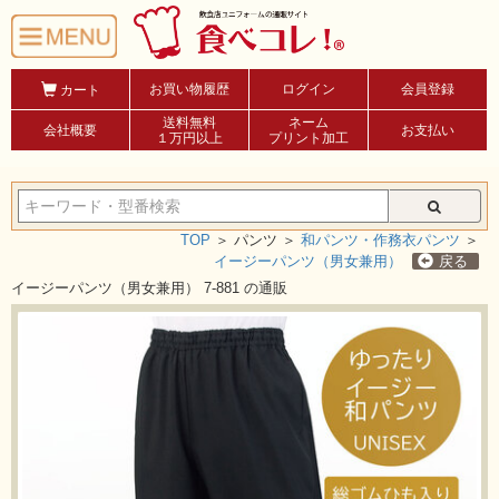
お買い物履歴
ログイン
会員登録
カート
送料無料
ネーム
会社概要
お支払い
１万円以上
プリント加工
TOP
＞
パンツ ＞
和パンツ・作務衣パンツ
＞
イージーパンツ（男女兼用）
戻る
イージーパンツ（男女兼用） 7-881 の通販