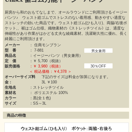
厨房から和のおもてなしまで、オールラウンドにご利用頂けるイージー
パンツ♪ ウェスト総ゴムでストレスのない着用感、動きやすい適度な
ストレッチの効いた商品です。ウェスト総ゴム(ひも入り)、両脇/右後ポ
ケット,、裾はゴム仕様。織物素材の《ストレッチツイル》は、適度な
伸縮性があり作業がはかどる丈夫な綾織素材。洗濯耐久性に優れ、長く
綺麗にご利用頂けます。
メーカー
：
住商モンブラン
型 番
：
7-881
男女兼用
商品名
：イージーパンツ（男女兼用）
定 価
：￥
5,700（税抜）
販売価格
：￥
3,980（税抜）
30％OFF
＜ 税込価格：￥4,378 ＞
オーバーサイズ料
下記のサイズは料金が加算になります。
金：
3L ￥100
生地名
：ストレッチツイル
素材名
：
ポリエステル 100%
カラー
：
黒(全１色)
サイズ
：SS～3L
商品の特徴