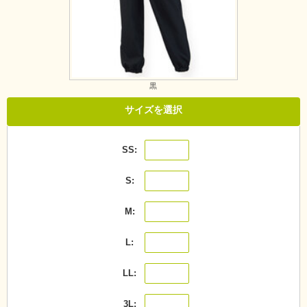
黒
サイズを選択
SS
S
M
L
LL
3L