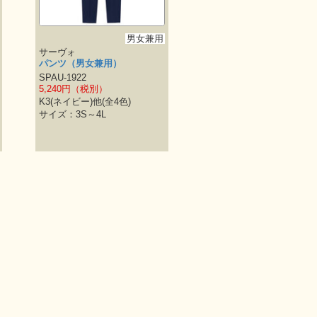
男女兼用
サーヴォ
パンツ（男女兼用）
SPAU-1922
5,240円（税別）
K3(ネイビー)他(全4色)
サイズ：3S～4L