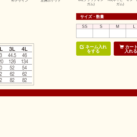
衿デザイン
左胸ポケット
ガム)
ガム)
サイズ・数量
SS
S
M
L
ネーム入れ
カー
をする
入れ