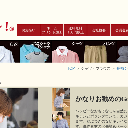
ネーム
送料無料
お支払い
会社概要
会員登
プリント加工
１万円以上
TOP
＞
シャツ・ブラウス ＞
長袖シ
販
かなりお勧めのGood
ハッピーなおもてなしを自然に
キチンとボタンダウンで、カジ
ます。だぶつきのないキレイな
す。織物素材の《先染めベーシ