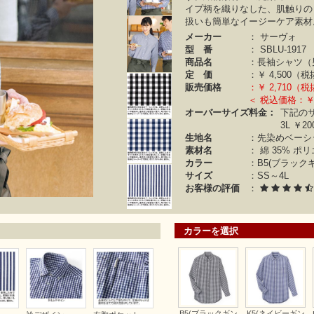
イプ柄を織りなした、肌触りの
扱いも簡単なイージーケア素材
メーカー
：
サーヴォ
型 番
：
SBLU-1917
商品名
：長袖シャツ（
定 価
：￥
4,500（
販売価格
：￥
2,710（
＜ 税込価格：￥2
オーバーサイズ料金：
下記の
3L ￥20
生地名
：先染めベーシ
素材名
：
綿 35%
ポリ
カラー
：
B5(ブラック
サイズ
：SS～4L
お客様の評価
：
カラーを選択
B5(ブラックギン
K5(ネイビーギン