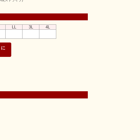
K6(ストライプ)
LL
3L
4L
トに
る