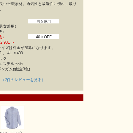
良い平織素材。通気性と吸湿性に優れ、取り
。
男女兼用
男女兼用）
税抜）
税抜）
40％OFF
,981 ＞
サイズは料金が加算になります。
0 、 4L ￥400
ック
エステル 65%
ギンガム)他(全3色)
（2件のレビューを見る）