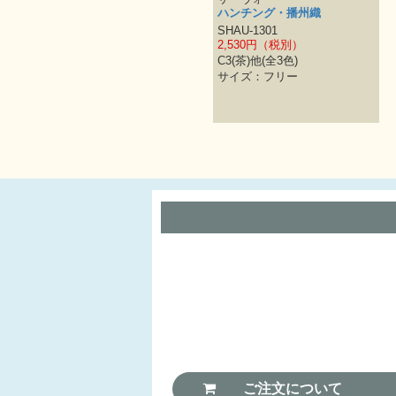
ハンチング・播州織
SHAU-1301
2,530円（税別）
C3(茶)他(全3色)
サイズ：フリー
ご注文について