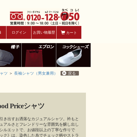
録
ログイン
お買い物履歴
カート
ャツ
＞
長袖シャツ（男女兼用）
戻る
 Priceシャツ
引き出すお洒落なカジュアルシャツ。衿もと
ュアルさとフレンドリーな雰囲気を醸し出し
シルエットで、お値段以上の丁寧な作りで
ック》は、染色した糸でチェック柄やストラ