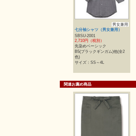
男女兼用
七分袖シャツ（男女兼用）
SBSU-2001
2,710円（税別）
先染めベーシック
B5(ブラックギンガム)他(全2
色)
サイズ：SS～4L
関連お薦め商品