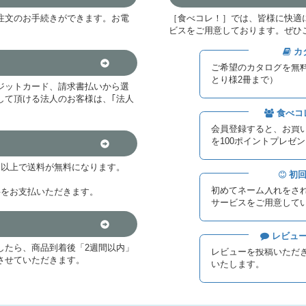
注文のお手続きができます。お電
［食べコレ！］では、皆様に快適
。
ビスをご用意しております。ぜひ
カ
ご希望のカタログを無
とり様2冊まで）
ジットカード、請求書払いから選
して頂ける法人のお客様は、｢法人
食べコ
会員登録すると、お買
を100ポイントプレゼ
抜）以上で送料が無料になります。
初回
初めてネーム入れをさ
料をお支払いただきます。
サービスをご用意して
レビュー
したら、商品到着後「2週間以内」
レビューを投稿いただき
させていただきます。
いたします。