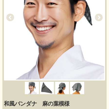
和風バンダナ 麻の葉模様