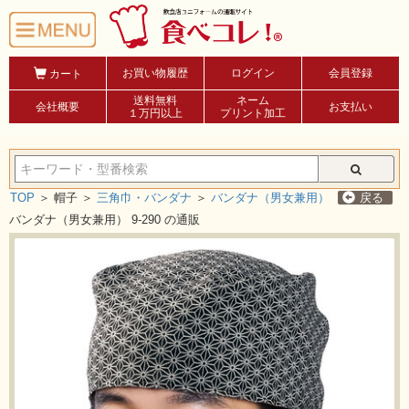
お買い物履歴
ログイン
会員登録
カート
送料無料
ネーム
会社概要
お支払い
１万円以上
プリント加工
TOP
＞
帽子 ＞
三角巾・バンダナ
＞
バンダナ（男女兼用）
戻る
バンダナ（男女兼用） 9-290 の通販