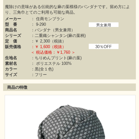
魔除けの意味がある伝統的な麻の葉模様のバンダナです。留め方によ
り、三角巾とてのご利用も可能な商品。
メーカー
：
住商モンブラン
型 番
：
9-290
男女兼用
商品名
：バンダナ（男女兼用）
シリーズ
：
二重織シャンタン(麻の葉柄)
定 価
：￥
2,300（税抜）
販売価格
：￥
1,600（税抜）
30％OFF
＜ 税込価格：￥1,760 ＞
生地名
：ちりめんプリント(麻の葉)
素材名
：
ポリエステル 100%
カラー
：
黒(全１色)
サイズ
：フリー
商品の特徴