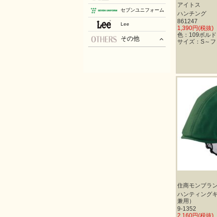
アイトス
セブンユニフォーム
ハンチング
861247
Lee
1,390円(税抜)
色：109ボルド
その他
サイズ：S～フ
住商モンブラ
ハンティング
兼用）
9-1352
2,160円(税抜)