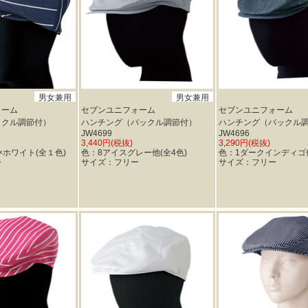
男女兼用
男女兼用
ォーム
セブンユニフォーム
セブンユニフォーム
ックル調節付）
ハンチング（バックル調節付）
ハンチング（バックル
JW4699
JW4696
3,440円(税抜)
3,290円(税抜)
×ホワイト(全１色)
色：8アイスグレー他(全4色)
色：1ダークインディゴ他
ー
サイズ：フリー
サイズ：フリー