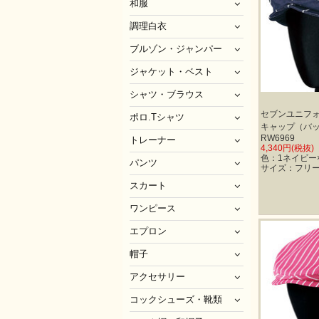
和服
調理白衣
ブルゾン・ジャンパー
ジャケット・ベスト
シャツ・ブラウス
セブンユニフ
ポロ.Tシャツ
キャップ（バ
RW6969
トレーナー
4,340円(税抜)
色：1ネイビー
パンツ
サイズ：フリ
スカート
ワンピース
エプロン
帽子
アクセサリー
コックシューズ・靴類