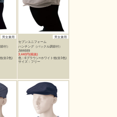
男女兼用
男女兼用
セブンユニフォーム
調節付）
ハンチング（バックル調節付）
JW4689
3,440円(税抜)
(全2色)
色：6ブラウン×ホワイト他(全3色)
サイズ：フリー