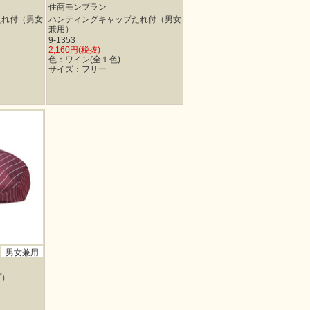
住商モンブラン
たれ付（男女
ハンティングキャップたれ付（男女
兼用）
9-1353
2,160円(税抜)
色：ワイン(全１色)
サイズ：フリー
男女兼用
プ）