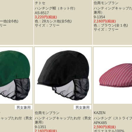
チトセ
住商モンブラン
ハンチング帽（ネット付）
ハンティングキャップ
兼用）
AS-8517
3,220円(税抜)
9-1354
ー他(全6色)
色：28カシス他(全5色)
2,160円(税抜)
リー
サイズ：フリー
色：ブラウン(全１色)
サイズ：フリー
男女兼用
男女兼用
ン
住商モンブラン
KAZEN
キャップたれ付（男女
ハンティングキャップたれ付（男女
ハンチング（ストライ
兼用）
APK485
9-1351
2,590円(税抜)
2,160円(税抜)
ポリエステル100%