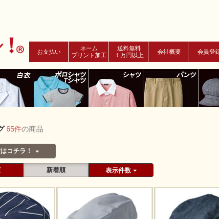
ネーム
送料無料
お支払い
会社概要
会員登
プリント加工
１万円以上
グ
65件
の商品
索はコチラ！
順
新着順
表示件数