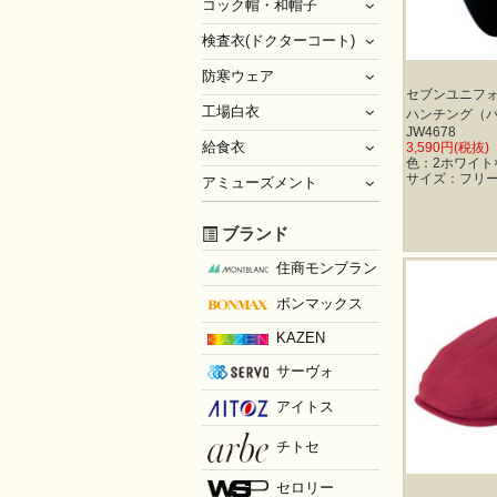
コック帽・和帽子
検査衣(ドクターコート)
防寒ウェア
セブンユニフ
工場白衣
ハンチング（
JW4678
給食衣
3,590円(税抜)
色：2ホワイト×
サイズ：フリ
アミューズメント
ブランド
住商モンブラン
ボンマックス
KAZEN
サーヴォ
アイトス
チトセ
セロリー