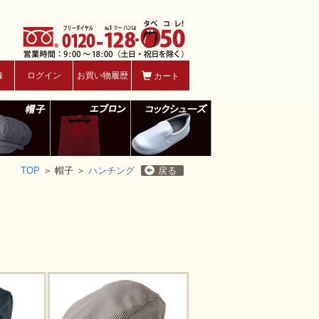
録
ログイン
お買い物履歴
カート
TOP
＞
帽子 ＞
ハンチング
戻る