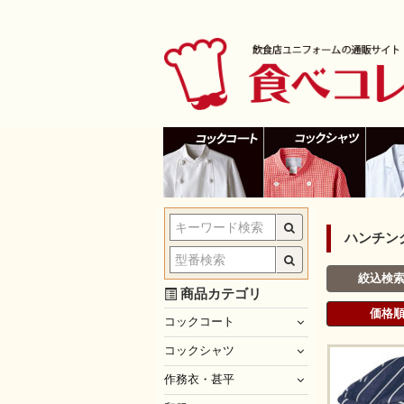
ハンチン
絞込検
商品カテゴリ
価格
コックコート
コックシャツ
作務衣・甚平