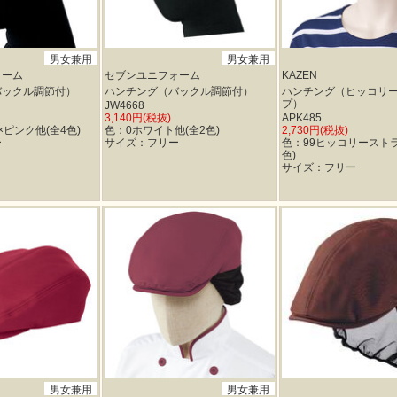
男女兼用
男女兼用
ォーム
セブンユニフォーム
KAZEN
バックル調節付）
ハンチング（バックル調節付）
ハンチング（ヒッコリ
プ）
JW4668
3,140円(税抜)
APK485
ピンク他(全4色)
色：0ホワイト他(全2色)
2,730円(税抜)
ー
サイズ：フリー
色：99ヒッコリースト
色)
サイズ：フリー
男女兼用
男女兼用