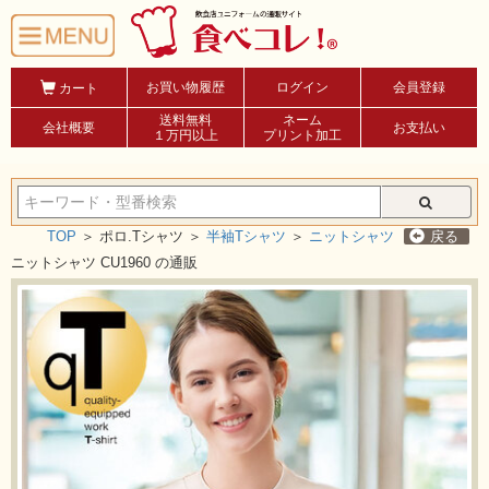
お買い物履歴
ログイン
会員登録
カート
送料無料
ネーム
会社概要
お支払い
１万円以上
プリント加工
TOP
＞
ポロ.Tシャツ ＞
半袖Tシャツ
＞
ニットシャツ
戻る
ニットシャツ CU1960 の通販