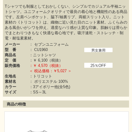
Tシャツでも制服としておかしくない、シンプルでカジュアル半袖ニッ
トシャツ。ユニフォームクオリティで最良の着心地と機能性のある商品
です。左肩ペンポケット、脇下/袖裏リブ、両裾スリット入り。ニット
素材の《トリコット》は、織物に近い見た目のニット素材。ふくらみの
ある風合いがシワを抑え、適度なハリ感が上質な印象。肌触りは滑らか
でまとわりつきもなく快適な着心地です。吸汗速乾・ストレッチ・制
電・耐塩素素材。
メーカー
：
セブンユニフォーム
型 番
：
CU1960
男女兼用
商品名
：ニットシャツ
定 価
：￥
6,100（税抜）
販売価格
：￥
4,570（税抜）
25％OFF
＜ 税込価格：￥5,027 ＞
生地名
：トリコット
素材名
：
ポリエステル 100%
カラー
：
3アイボリー他(全5色)
サイズ
：SS～3L
商品の特徴