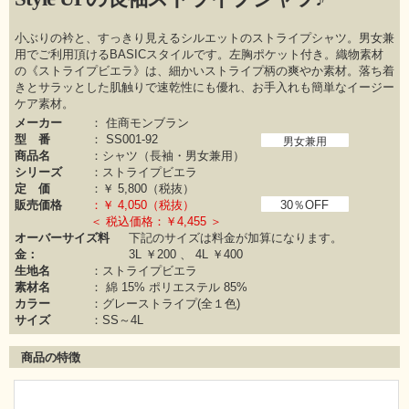
小ぶりの衿と、すっきり見えるシルエットのストライプシャツ。男女兼
用でご利用頂けるBASICスタイルです。左胸ポケット付き。織物素材
の《ストライプビエラ》は、細かいストライプ柄の爽やか素材。落ち着
きとサラッとした肌触りで速乾性にも優れ、お手入れも簡単なイージー
ケア素材。
メーカー
：
住商モンブラン
型 番
：
SS001-92
男女兼用
商品名
：シャツ（長袖・男女兼用）
シリーズ
：
ストライプビエラ
定 価
：￥
5,800（税抜）
販売価格
：￥
4,050（税抜）
30％OFF
＜ 税込価格：￥4,455 ＞
オーバーサイズ料
下記のサイズは料金が加算になります。
金：
3L ￥200 、 4L ￥400
生地名
：ストライプビエラ
素材名
：
綿 15%
ポリエステル 85%
カラー
：
グレーストライプ(全１色)
サイズ
：SS～4L
商品の特徴