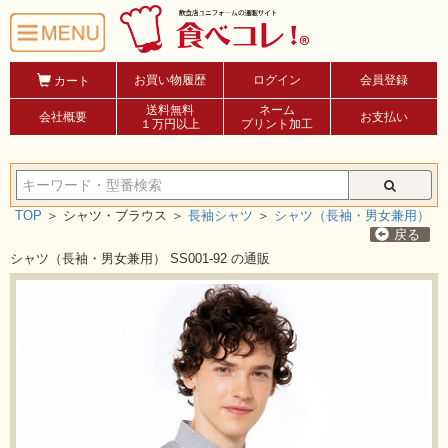
お買い物履歴
ログイン
会員登録
カート
送料無料
ネーム
会社概要
お支払い
１万円以上
プリント加工
TOP
＞
シャツ・ブラウス ＞
長袖シャツ
＞
シャツ（長袖・男女兼用）
戻る
シャツ（長袖・男女兼用） SS001-92 の通販