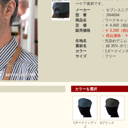
ーケア素材です。
メーカー
：
セブンユニ
型 番
：
JW4694
商品名
：ワークキャッ
定 価
：￥
4,400（
販売価格
：￥
3,290（
＜ 税込価格：￥3
生地名
：先染めデニム
素材名
：
綿 35%
ポリ
カラー
：
1ダークインデ
サイズ
：フリー
カラーを選択
1ダークインディ
9ブラック
ゴ