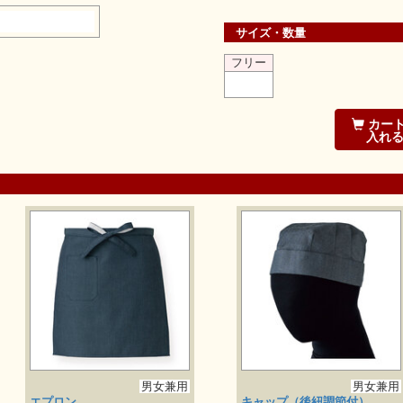
サイズ・数量
フリー
カー
入れ
男女兼用
男女兼用
エプロン
キャップ（後紐調節付）