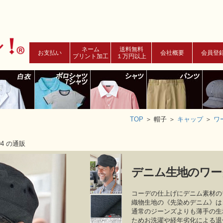
ネーム
送料無料
お支払い
会社概要
会員登
プリント加工
１万円以上
TOP
＞
帽子 ＞
キャップ
＞
ワ
4 の通販
デニム生地のワー
コーデの仕上げにデニム素材の
織物生地の《先染めデニム》は、
通常のジーンズよりも薄手の生
ためお洗濯や経年劣化による退