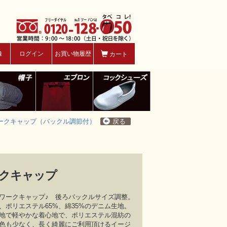
録
ログイン
お買い物履歴
カート
ークキャップ（バックル調節付）
戻る
クキャップ
ワークキャップ♪ 後ろバックルサイズ調整。
ポリエステル65%、綿35%のデニム生地。
地で軽やかな着心地で、ポリエステル混紡の
色も少なく、長く綺麗にご利用頂けるイージ