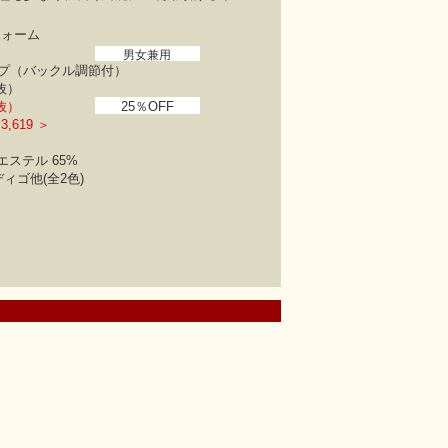
フォーム
男女兼用
プ（バックル調節付）
税抜）
税抜）
25％OFF
,619 ＞
エステル 65%
ィゴ他(全2色)