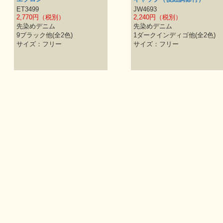
ET3499
JW4693
2,770円（税別）
2,240円（税別）
先染めデニム
先染めデニム
9ブラック他(全2色)
1ダークインディゴ他(全2色)
サイズ：フリー
サイズ：フリー