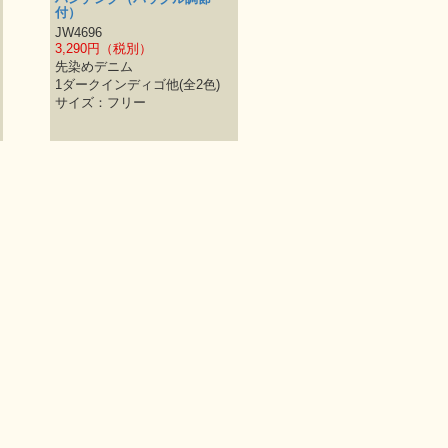
付）
JW4696
3,290円（税別）
先染めデニム
1ダークインディゴ他(全2色)
サイズ：フリー