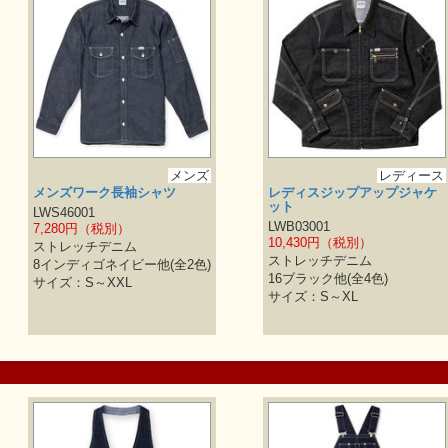
メンズ
レディース
メンズワーク長袖シャツ
レディスジップアップジャケ
ット
LWS46001
LWB03001
7,280円（税別）
10,430円（税別）
ストレッチデニム
ストレッチデニム
8インディゴネイビー他(全2色)
16ブラック他(全4色)
サイズ：S～XXL
サイズ：S～XL