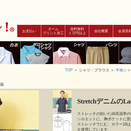
ネーム
送料無料
お支払い
会社概要
会員登
プリント加工
１万円以上
TOP
＞
シャツ・ブラウス ＞
半袖シャ
通販
StretchデニムのL
ストレッチの効いた綿高混率の
シルエットに、胸ポケットに意
ストレッチでにむ、カラー18
を使用しています。