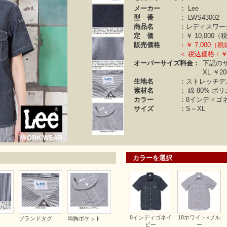
メーカー
：
Lee
型 番
：
LWS43002
商品名
：レディスワー
定 価
：￥
10,000（
販売価格
：￥
7,000（
＜ 税込価格：￥7
オーバーサイズ料金：
下記の
XL ￥20
生地名
：ストレッチデ
素材名
：
綿 80%
ポリ
カラー
：
8インディゴネ
サイズ
：S～XL
カラーを選択
8インディゴネイ
18ホワイト×ブル
ブランドタグ
両胸ポケット
ビー
ー