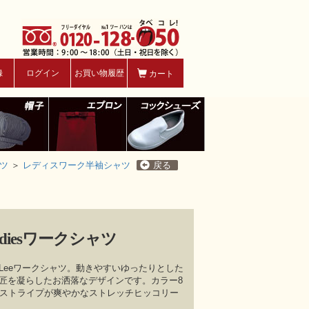
録
ログイン
お買い物履歴
カート
ツ
＞
レディスワーク半袖シャツ
戻る
adiesワークシャツ
Leeワークシャツ。動きやすいゆったりとした
匠を凝らしたお洒落なデザインです。カラー8
はストライプが爽やかなストレッチヒッコリー