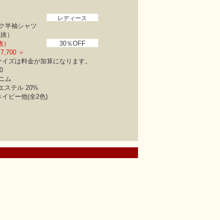
レディース
ク半袖シャツ
税抜）
税抜）
30％OFF
,700 ＞
サイズは料金が加算になります。
0
ニム
エステル 20%
イビー他(全2色)