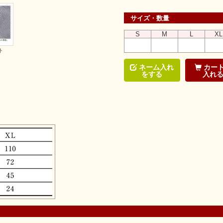
サイズ・数量
S
M
L
XL
ト
ネーム入れ
カー
をする
入れ