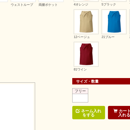
4オレンジ
5ブラック
ウェストループ
両腰ポケット
12ベージュ
21ブルー
81ワイン
サイズ・数量
フリー
ネーム入れ
カー
をする
入れ