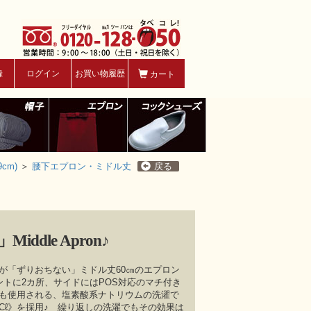
録
ログイン
お買い物履歴
カート
cm)
＞
腰下エプロン・ミドル丈
戻る
ddle Apron♪
が「ずりおちない」ミドル丈60㎝のエプロン
ントに2カ所、サイドにはPOS対応のマチ付き
も使用される、塩素酸系ナトリウムの洗濯で
Cℓ》を採用♪ 繰り返しの洗濯でもその効果は