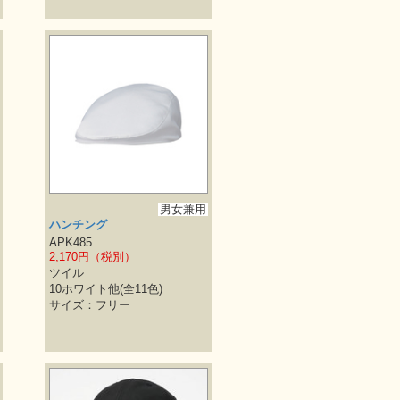
男女兼用
ハンチング
APK485
2,170円（税別）
ツイル
10ホワイト他(全11色)
サイズ：フリー