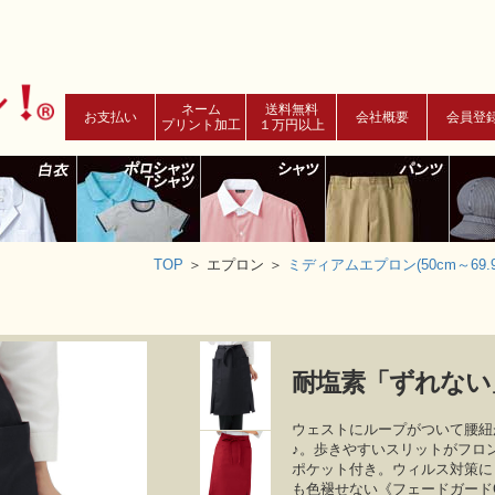
ネーム
送料無料
お支払い
会社概要
会員登
プリント加工
１万円以上
TOP
＞
エプロン ＞
ミディアムエプロン(50cm～69.9
耐塩素「ずれない」Mi
ウェストにループがついて腰紐
♪。歩きやすいスリットがフロ
ポケット付き。ウィルス対策に
も色褪せない《フェードガード