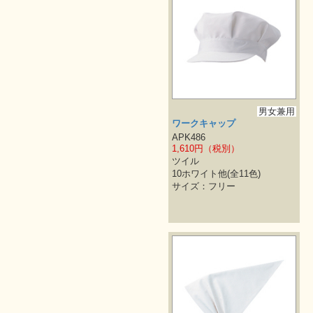
男女兼用
ワークキャップ
APK486
1,610円（税別）
ツイル
10ホワイト他(全11色)
サイズ：フリー