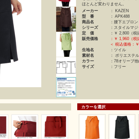
ほとんど変わりません。
メーカー
：
KAZEN
型 番
：
APK488
商品名
：腰下エプロン
シリーズ
：
スタイルマジ
定 価
：￥
2,800（
販売価格
：￥
1,960（
＜ 税込価格：￥2
生地名
：ツイル
素材名
：
ポリエステル 
カラー
：
78オリーブ他(
サイズ
：フリー
カラーを選択