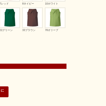
7レッド
8ネイビー
10ホワイト
22グリーン
33ブラウン
78オリーブ
トに
る