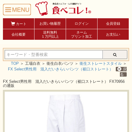
お買い物履歴
ログイン
会員登録
カート
送料無料
ネーム
会社概要
お支払い
１万円以上
プリント加工
TOP
＞
工場白衣 ＞
衛生白衣パンツ ＞
衛生ストレートスタイル
＞
FX Select男性用 混入だいきらいパンツ（裾口ストレート）
戻
る
FX Select男性用 混入だいきらいパンツ（裾口ストレート） FX70956
の通販