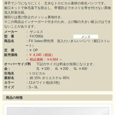
薄手でシワになりにくく、丈夫なトロピカル素材の衛生パンツです。
裾口ネットで体毛落下を防止し、帯電防止でホコリを寄せ付けない異物
混入対策仕様。
腰回りは透け防止のメッシュ裏地付き。
※この商品はインナーガード付きのため、上げ幅の大きい裾上げはでき
ないことがあります。
メーカー
：
サンエス
型 番
：
FX70956
メンズ
商品名
：FX Select男性用 混入だいきらいパンツ（裾口ストレ
ート）
定 価
：￥
OP
販売価格
：￥
4,240（税抜）
＜ 税込価格：￥4,664 ＞
オーバーサイズ料
下記のサイズは料金が加算になります。
金：
3L ￥100 、 4L ￥200 、 5L ￥400
生地名
：トロピカル
素材名
：
綿 15%
ポリエステル 85%
カラー
：
11ホワイト他(全2色)
サイズ
：S～5L
商品の特徴