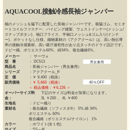
AQUACOOL接触冷感長袖ジャンバー
袖のメッシュを脇下に配置した長袖ジャンパーです。裾脇ゴム、セミオ
ートコイルファスナー、パイピング縫製、ウェストインナー(メッシュ/
スナップボタン)、袖口フライス、半袖口メッシュ&ゴム入り(インナ
ー)、ポケットなし仕様。織物素材の《アクアクール》は、高い熱伝導
率の接触冷感素材。高い吸汗速乾性があり点タッチのドライ設計です。
ドビー織、ポリエステル60%、綿34%、複合繊維6%。
メーカー
：
サーヴォ
型 番
：
DC513
男女兼用
商品名
：長袖ジャンパー（男女兼用）
シリーズ
：
アクアクール_ff
定 価
：￥
9,400（税抜）
販売価格
：￥
5,660（税抜）
40％OFF
＜ 税込価格：￥6,226 ＞
オーバーサイズ料
下記のサイズは料金が加算になります。
金：
3L ￥200 、 4L ￥400
生地名
：ドビー織り
素材名
：
複合繊維（ソフィスタ®） 5%
綿 34%
ポリエステル 60%
複合繊維（ポリエステル/ナイロン） 1%
カラー
：
ホワイト(全１色)
サイズ
：SS～4L