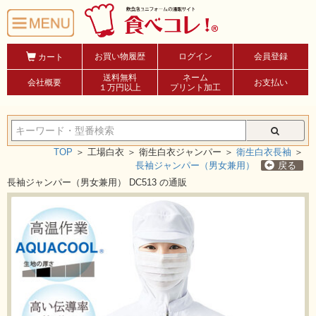
お買い物履歴
ログイン
会員登録
カート
送料無料
ネーム
会社概要
お支払い
１万円以上
プリント加工
TOP
＞
工場白衣 ＞
衛生白衣ジャンパー ＞
衛生白衣長袖
＞
長袖ジャンパー（男女兼用）
戻る
長袖ジャンパー（男女兼用） DC513 の通販