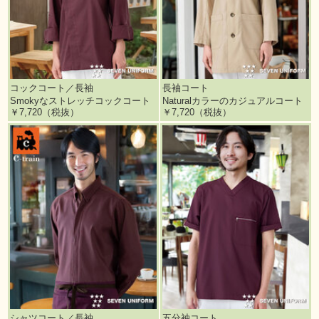
コックコート／長袖
長袖コート
Smokyなストレッチコックコート
Naturalカラーのカジュアルコート
￥7,720（税抜）
￥7,720（税抜）
シャツコート／長袖
五分袖コート