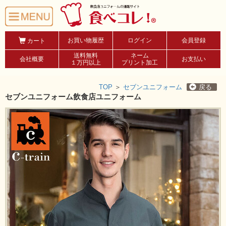
お買い物履歴
ログイン
会員登録
カート
送料無料
ネーム
会社概要
お支払い
１万円以上
プリント加工
TOP
＞
セブンユニフォーム
戻る
セブンユニフォーム飲食店ユニフォーム