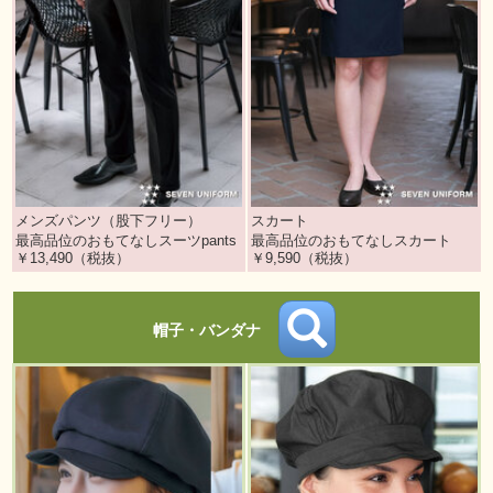
メンズパンツ（股下フリー）
スカート
最高品位のおもてなしスーツpants
最高品位のおもてなしスカート
￥13,490（税抜）
￥9,590（税抜）
帽子・バンダナ