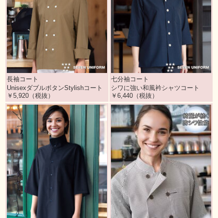
長袖コート
七分袖コート
UnisexダブルボタンStylishコート
シワに強い和風衿シャツコート
￥5,920（税抜）
￥6,440（税抜）