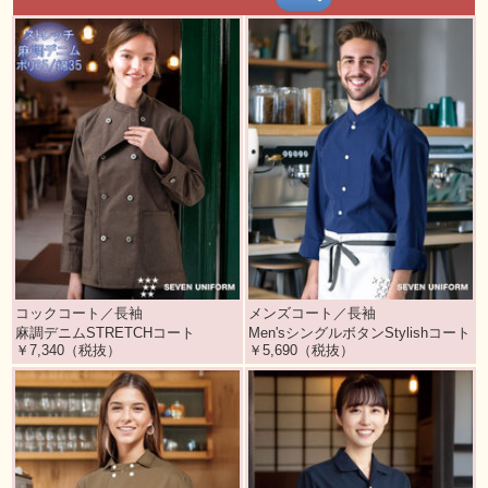
コックコート／長袖
メンズコート／長袖
麻調デニムSTRETCHコート
Men'sシングルボタンStylishコート
￥7,340（税抜）
￥5,690（税抜）