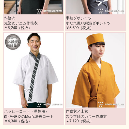
作務衣
半袖ダボシャツ
先染めデニム作務衣
すだれ織り綿混ダボシャツ
￥5,240（税抜）
￥5,690（税抜）
ハッピーコート（男性用）
作務衣／上衣
白×松皮菱のMen's法被コート
スラブ紬のカラー作務衣
￥4,340（税抜）
￥7,120（税抜）