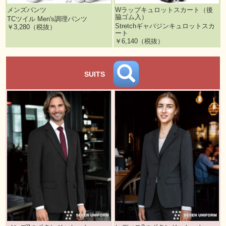
メンズパンツ
Wラップキュロットスカート（後
脇ゴム入）
TCツイル Men's調理パンツ
Stretchギャバジンキュロットスカ
￥3,280（税抜）
ート
￥6,140（税抜）
SUITS