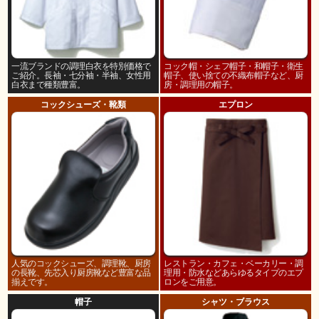
一流ブランドの調理白衣を特別価格で
コック帽・シェフ帽子・和帽子・衛生
ご紹介。長袖・七分袖・半袖、女性用
帽子、使い捨ての不織布帽子など、厨
白衣まで種類豊富。
房・調理用の帽子。
コックシューズ・靴類
エプロン
人気のコックシューズ、調理靴、厨房
レストラン・カフェ・ベーカリー・調
の長靴、先芯入り厨房靴など豊富な品
理用・防水などあらゆるタイプのエプ
揃えです。
ロンをご用意。
帽子
シャツ・ブラウス