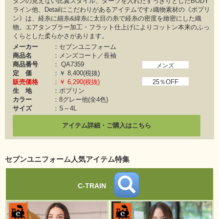
タンの見えない比翼スタイル、ダーツを入れたすっきりとしたBODY
ライン他、Detailにこだわりがあるアイテムです♪織物素材の《ポプリ
ン》は、経糸に細糸&緯糸に太目の糸で経糸の密度を緻密にした織
物。エアタンブラー加工・フラット仕上げによりコットン本来のふっ
くらとした柔らかさがあります。
メーカー
：セブンユニフォーム
商品名
：メンズコート／長袖
商品番号
：
QA7359
メンズ
定 価
：￥
8,400(税抜)
販売価格
：￥
6,290(税抜)
25％OFF
生 地
：ポプリン
カラー
：8グレー他(全4色)
サイズ
：S～4L
アイテム詳細・ご購入はこちら
セブンユニフォーム人気アイテム特集
C-TRAIN