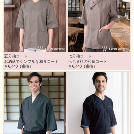
五分袖コート
七分袖コート
お洒落でシンプルな和食コート
へちま衿の和食コート
￥6,440（税抜）
￥6,440（税抜）