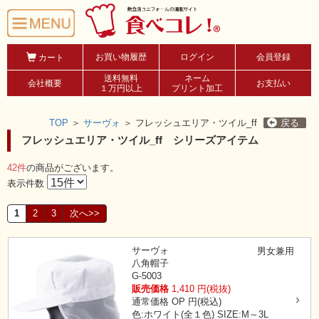
お買い物履歴
ログイン
会員登録
カート
送料無料
ネーム
会社概要
お支払い
１万円以上
プリント加工
TOP
＞
サーヴォ
＞
フレッシュエリア・ツイル_ff
戻る
フレッシュエリア・ツイル_ff シリーズアイテム
42件
の商品がございます。
表示件数
1
2
3
次へ>>
サーヴォ
男女兼用
八角帽子
G-5003
販売価格
1,410
円(税抜)
通常価格
OP
円(税込)
色:ホワイト(全１色)
SIZE:M～3L