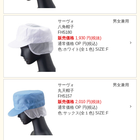
サーヴォ
男女兼用
八角帽子
FH5180
販売価格
1,930
円(税抜)
通常価格
OP
円(税込)
色:ホワイト(全１色)
SIZE:F
サーヴォ
男女兼用
丸天帽子
FH5157
販売価格
2,010
円(税抜)
通常価格
OP
円(税込)
色:サックス(全１色)
SIZE:F